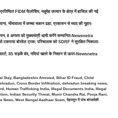
प्रतिष्ठित FIDM फैलोशिप, मधुमेह उपचार के क्षेत्र में हासिल की नई
ना, भीमावाला में कच्चा मकान ढहा; प्रशासन से मदद की गुहार-
यन, 8 अगस्त को मुख्यमंत्री धामी करेंगे सम्मानित-Newsnetra
ड़ से टकराया बोरवेल ट्रक; परिचालक को SDRF ने सुरक्षित निकाला-
ज अलर्ट; 85 सड़कें बंद, नदियां खतरे के निशान से ऊपर-Newsnetra
al Stay
,
Bangladeshis Arrested
,
Bihar ID Fraud
,
Child
ehradun
,
Cross Border Infiltration
,
dehradun breaking news
,
rd
,
Human Trafficking India
,
Illegal Documents India
,
Illegal
ction
,
Indian Security Threat
,
Munir Chandra Rai
,
Pooja Rani
,
me News
,
West Bengal Aadhaar Scam
,
देहरादून में पांच बांग्लादेशी