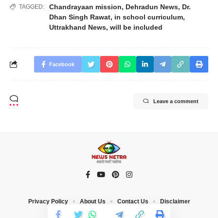
Chandrayaan mission
,
Dehradun News
,
Dr.
TAGGED:
Dhan Singh Rawat
,
in school curriculum
,
Uttrakhand News
,
will be included
Facebook
Leave a comment
Privacy Policy
About Us
Contact Us
Disclaimer
© 2023 News Netra. All Rights Reserved |