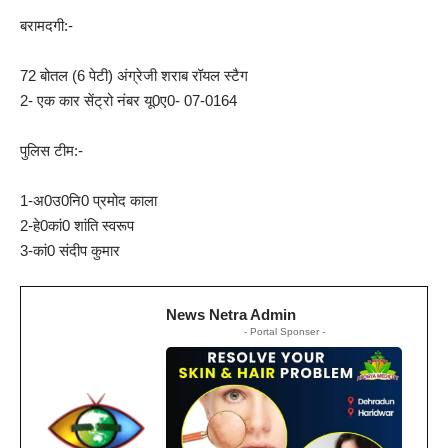
बरामदगी:-
72 बोतल (6 पेटी) अंग्रेजी शराब रॉयल स्टैग
2- एक कार सेंट्रो नंबर यू0ए0- 07-0164
पुलिस टीम:-
1-अ0उ0नि0 प्रमोद काला
2-हे0कां0 शांति स्वरूप
3-कां0 संदीप कुमार
News Netra Admin
- Portal Sponser -