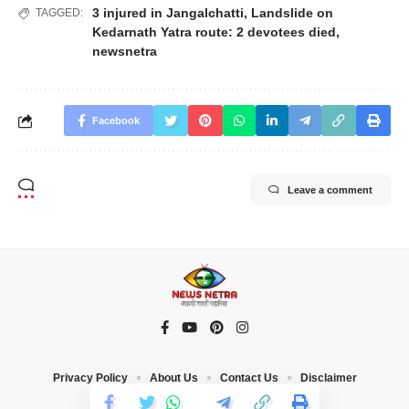
3 injured in Jangalchatti
,
Landslide on
TAGGED:
Kedarnath Yatra route: 2 devotees died
,
newsnetra
Facebook
Leave a comment
Privacy Policy
About Us
Contact Us
Disclaimer
© 2023 News Netra. All Rights Reserved |