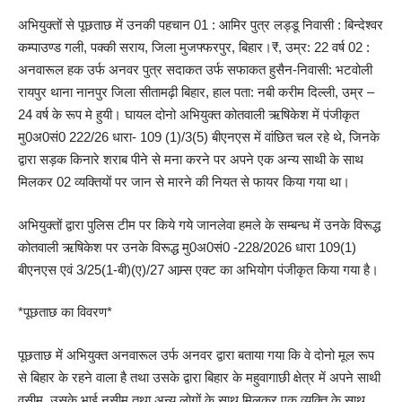
अभियुक्तों से पूछताछ में उनकी पहचान 01 : आमिर पुत्र लड्डू निवासी : बिन्देश्वर
कम्पाउण्ड गली, पक्की सराय, जिला मुजफ्फरपुर, बिहार।₹, उम्र: 22 वर्ष 02 :
अनवारूल हक उर्फ अनवर पुत्र सदाकत उर्फ सफाकत हुसैन-निवासी: भटवोली
रायपुर थाना नानपुर जिला सीतामढ़ी बिहार, हाल पता: नबी करीम दिल्ली, उम्र –
24 वर्ष के रूप मे हुयी। घायल दोनो अभियुक्त कोतवाली ऋषिकेश में पंजीकृत
मु0अ0सं0 222/26 धारा- 109 (1)/3(5) बीएनएस में वांछित चल रहे थे, जिनके
द्वारा सड़क किनारे शराब पीने से मना करने पर अपने एक अन्य साथी के साथ
मिलकर 02 व्यक्तियों पर जान से मारने की नियत से फायर किया गया था।
अभियुक्तों द्वारा पुलिस टीम पर किये गये जानलेवा हमले के सम्बन्ध में उनके विरूद्ध
कोतवाली ऋषिकेश पर उनके विरूद्ध मु0अ0सं0 -228/2026 धारा 109(1)
बीएनएस एवं 3/25(1-बी)(ए)/27 आम्र्स एक्ट का अभियोग पंजीकृत किया गया है।
*पूछताछ का विवरण*
पूछताछ में अभियुक्त अनवारूल उर्फ अनवर द्वारा बताया गया कि वे दोनो मूल रूप
से बिहार के रहने वाला है तथा उसके द्वारा बिहार के महुवागाछी क्षेत्र में अपने साथी
वसीम, उसके भाई नसीम तथा अन्य लोगों के साथ मिलकर एक व्यक्ति के साथ