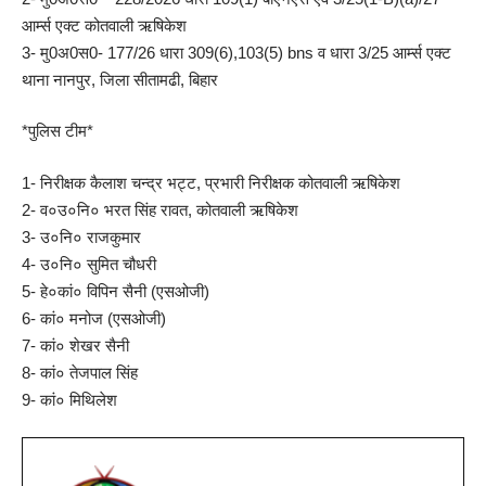
आर्म्स एक्ट कोतवाली ऋषिकेश
3- मु0अ0स0- 177/26 धारा 309(6),103(5) bns व धारा 3/25 आर्म्स एक्ट
थाना नानपुर, जिला सीतामढी, बिहार
*पुलिस टीम*
1- निरीक्षक कैलाश चन्द्र भट्ट, प्रभारी निरीक्षक कोतवाली ऋषिकेश
2- व०उ०नि० भरत सिंह रावत, कोतवाली ऋषिकेश
3- उ०नि० राजकुमार
4- उ०नि० सुमित चौधरी
5- हे०कां० विपिन सैनी (एसओजी)
6- कां० मनोज (एसओजी)
7- कां० शेखर सैनी
8- कां० तेजपाल सिंह
9- कां० मिथिलेश