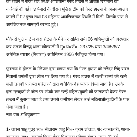
की रात्रि में राजा रोड स्थित आशियाना गेस्ट हाउस में औचक छापेमारी की
कार्रवाई की गई। छापेमारी के दौरान पुलिस टीम को गेस्ट हाउस के अलग-अलग
कमरों में 02 पुरुष तथा 03 महिलाएं आपत्तिजनक स्थिति में मिली, जिनके पास से
आपत्तिजनक सामग्री बरामद हुई।
मौके से पुलिस टीम द्वारा होटल के मैनेजर सहित सभी 06 अभियुक्तों को गिरफ्तार
कर उनके विरुद्ध थाना कोतवाली में मु०अ०सँ०- 237/25 धारा 3/4/5/6/7
अनैतिक व्यापार (निवारण) अधिनियम 1956 पंजीकृत किया गया।
पूछताछ में होटल के मैनेजर द्वारा बताया गया कि गेस्ट हाउस को नरेंद्र सिंह रावत
निवासी चमोली द्वारा लीज पर लिया गया है। गेस्ट हाउस में बाहरी राज्यो की रहने
वाली उनकी परिचित महिलाओं द्वारा अनैतिक देह व्यापार किया जाता है। उनके
द्वारा ग्राहकों से फोन पर संपर्क कर उन्हें महिला/युवती की जानकारी देकर गेस्ट
हाउस में बुलाया जाता है तथा उनसे कमीशन लेकर उन्हें महिलाओं/युवतियों के पास
भेजा जाता है।
नाम पता अभियुक्तगण-
1- तापस शाहू पुत्र स्व० सीताराम शाहू नि०- ग्राम शांतडा, पो०-जस्कगरी, थाना-
रामनगर, तह०- कान्तई जिला-ईस्ट मिगनापुर पश्चिम बंगाल, उम्र-31 वर्ष