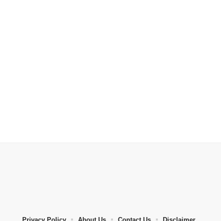
Privacy Policy
About Us
Contact Us
Disclaimer