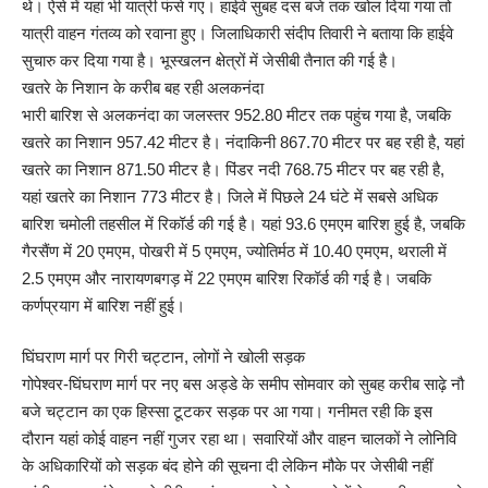
थे। ऐसे में यहां भी यात्री फंसे गए। हाईवे सुबह दस बजे तक खोल दिया गया तो
यात्री वाहन गंतव्य को रवाना हुए। जिलाधिकारी संदीप तिवारी ने बताया कि हाईवे
सुचारु कर दिया गया है। भूस्खलन क्षेत्रों में जेसीबी तैनात की गई है।
खतरे के निशान के करीब बह रही अलकनंदा
भारी बारिश से अलकनंदा का जलस्तर 952.80 मीटर तक पहुंच गया है, जबकि
खतरे का निशान 957.42 मीटर है। नंदाकिनी 867.70 मीटर पर बह रही है, यहां
खतरे का निशान 871.50 मीटर है। पिंडर नदी 768.75 मीटर पर बह रही है,
यहां खतरे का निशान 773 मीटर है। जिले में पिछले 24 घंटे में सबसे अधिक
बारिश चमोली तहसील में रिकॉर्ड की गई है। यहां 93.6 एमएम बारिश हुई है, जबकि
गैरसैंण में 20 एमएम, पोखरी में 5 एमएम, ज्योतिर्मठ में 10.40 एमएम, थराली में
2.5 एमएम और नारायणबगड़ में 22 एमएम बारिश रिकॉर्ड की गई है। जबकि
कर्णप्रयाग में बारिश नहीं हुई।
घिंघराण मार्ग पर गिरी चट्टान, लोगों ने खोली सड़क
गोपेश्वर-घिंघराण मार्ग पर नए बस अड्डे के समीप सोमवार को सुबह करीब साढ़े नौ
बजे चट्टान का एक हिस्सा टूटकर सड़क पर आ गया। गनीमत रही कि इस
दौरान यहां कोई वाहन नहीं गुजर रहा था। सवारियों और वाहन चालकों ने लोनिवि
के अधिकारियों को सड़क बंद होने की सूचना दी लेकिन मौके पर जेसीबी नहीं