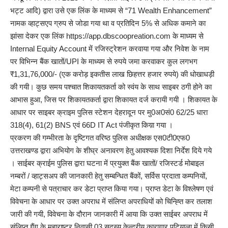
भट्ट आदि) द्वारा उसे एक लिंक के माध्यम से “71 Wealth Enhancement”
नामक व्हाट्सएप ग्रुप से जोडा गया था व प्रतिदिन 5% से अधिक कमाने का
झांसा देकर एक लिंक https://app.dbscoopreation.com के माध्यम से
Internal Equity Account में रजिस्ट्रेशन करवाया गया और निवेश के नाम
पर विभिन्न बैंक खातों/UPI के माध्यम से रुपये जमा करवाकर कुल लगभग
₹1,31,76,000/- (एक करोड़ इकतीस लाख छिहत्तर हजार रुपये) की धोखाधड़ी
की गयी। कुछ समय पश्चात शिकायतकर्ता को स्वंय के साथ साइबर ठगी होने का
आभास हुआ, जिस पर शिकायतकर्ता द्वारा शिकायत दर्ज करायी गयी । शिकायत के
आधार पर साइबर क्राइम पुलिस स्टेशन देहरादून पर मु0अ0सं0 62/25 धारा
318(4), 61(2) BNS एवं 66D IT Act पंजीकृत किय़ा गया ।
प्रकरण की गम्भीरता के दृष्टिगत वरिष्ठ पुलिस अधीक्षक एस0टी0एफ0
उत्तराखण्ड द्वारा अभियोग के शीघ्र अनावरण हेतु आवश्यक दिशा निर्देश दिये गये
। साईबर क्राईम पुलिस द्वारा घटना में प्रयुक्त बैंक खातों/ रजिस्टर्ड मोबाइल
नम्बरों / व्हाट्सअप की जानकारी हेतु सम्बन्धित बैंकों, सर्विस प्रदाता कम्पनियों,
मेटा कम्पनी से पत्राचार कर डेटा प्राप्त किया गया। प्राप्त डेटा के विश्लेषण एवं
विवेचना के आधार पर उक्त अपराध में संलिप्त अपराधियों को चिन्ह्ति कर तलाश
जारी की गयी, विवेचना के दौरान जानकारी में आया कि उक्त साईबर अपराध में
संलिप्त गैंग के महाराष्ट्र निवासी 03 सदस्य केन्द्रीय कारागार पटियाला में किसी