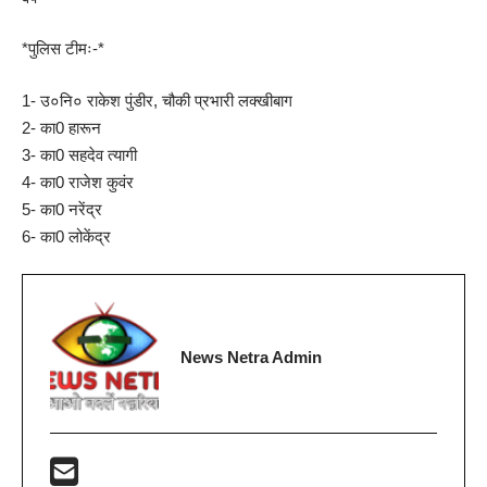
*पुलिस टीमः-*
1- उ०नि० राकेश पुंडीर, चौकी प्रभारी लक्खीबाग
2- का0 हारून
3- का0 सहदेव त्यागी
4- का0 राजेश कुवंर
5- का0 नरेंद्र
6- का0 लोकेंद्र
News Netra Admin