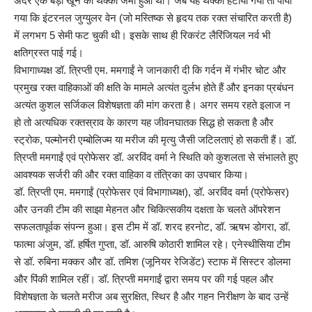
अंदर एक बड़ा खून का थक्का जमा हुआ था। जब यह थक्का हटाया गया तो पाया
गया कि इंटरनल जुग्युलर वेन (जो मस्तिष्क से हृदय तक रक्त संचारित करती है)
में लगभग 5 सेमी फट चुकी थी। इसके साथ ही रिकरंट लैरिंजियल नर्व भी
क्षतिग्रस्त पाई गई।
विभागाध्यक्ष डॉ. त्रिप्ती एम. ममगाईं ने जानकारी दी कि गर्दन में गंभीर चोट और
प्रमुख रक्त वाहिकाओं की क्षति के मामले अत्यंत दुर्लभ होते हैं और इनका प्रबंधन
अत्यंत कुशल सर्जिकल विशेषज्ञता की मांग करता है। अगर समय रहते इलाज न
हो तो अत्यधिक रक्तस्राव के कारण यह जीवनघातक सिद्ध हो सकता है और
स्ट्रोक, पल्मोनरी एम्बोलिज्म या मरीज की मृत्यु जैसी जटिलताएं हो सकती हैं। डॉ.
त्रिप्ती ममगाईं एवं प्रोफेसर डॉ. अरविंद वर्मा ने स्थिति को कुशलता से संभालते हुए
आवश्यक सर्जरी की और रक्त वाहिका व तंत्रिका का उपचार किया।
डॉ. त्रिप्ती एम. ममगाईं (प्रोफेसर एवं विभागाध्यक्ष), डॉ. अरविंद वर्मा (प्रोफेसर)
और उनकी टीम की साझा मेहनत और चिकित्सकीय दक्षता के चलते ऑपरेशन
सफलतापूर्वक संपन्न हुआ। इस टीम में डॉ. शरद हरनोट, डॉ. ऋषभ डोगरा, डॉ.
फात्मा अंजुम, डॉ. हर्षित गुप्ता, डॉ. आरुषि कोठारी शामिल रहे। एनेस्थीसिया टीम
से डॉ. रुबिना मक्कर और डॉ. तमिश (जूनियर रेजिडेंट) स्टाफ में सिस्टर डोलमा
और पिंकी शामिल रहीं। डॉ. त्रिप्ती ममगाईं द्वारा समय पर की गई पहल और
विशेषज्ञता के चलते मरीज अब सुरक्षित, स्थिर है और गहन निरीक्षण के बाद उन्हें