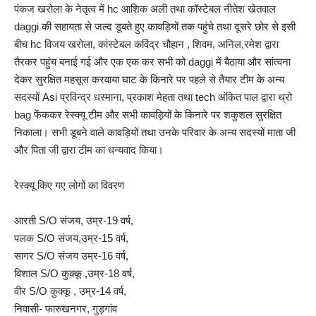
पंकज खरोला के नेतृत्व में hc आशिक अली तथा कॉस्टेबल नीतेश खेतवाल
daggi की सहायता से जल्द डूबते हुए कावड़ियों तक पहुंचे तथा दूसरे छोर से इसी
बीच hc विजय खरोला, कांस्टेबल कविंद्र चौहान , शिवम, अनिल,रमेश द्वारा
तैरकर पहुंच बनाई गई और एक एक कर सभी को daggi में बैठाया और सांत्वना
देकर सुरक्षित महसूस करवाया घाट के किनारे पर पहले से तैयार टीम के अन्य
सदस्यों Asi प्रविन्द्र धस्माना, प्रकाश मेहता तथा tech अंकित पाल द्वारा थ्रो
bag फेंककर रेस्क्यू टीम और सभी कावड़ियों के किनारे पर शकुशल सुरक्षित
निकाला। सभी डूबने वाले कावड़ियों तथा उनके परिवार के अन्य सदस्यों माता जी
और पिता जी द्वारा टीम का धन्यवाद किया।
रेस्क्यू किए गए लोगों का विवरण
आरती S/O संजय, उम्र-19 वर्ष,
पलक S/O संजय,उम्र-15 वर्ष,
सागर S/O संजय उम्र-16 वर्ष,
विशाल S/O कुक्कू ,उम्र-18 वर्ष,
वीर S/O कुक्कू , उम्र-14 वर्ष,
निवासी- फारुखनगर, गुड़गांव