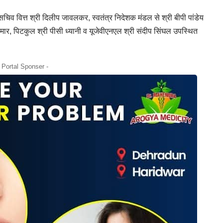
 सचिव वित्त श्री दिलीप जावलकर, स्वतंत्र निदेशक मंडल से श्री बीपी पांडेय
कुमार, पिटकुल श्री पीसी ध्यानी व यूजेवीएनएल श्री संदीप सिंघल उपस्थित
- Portal Sponser -