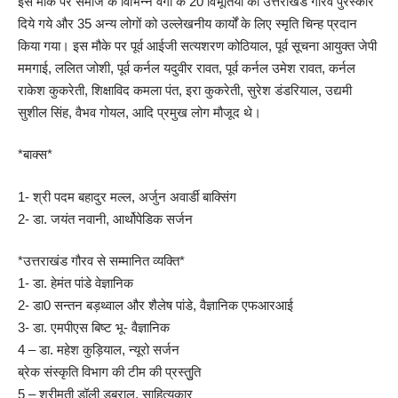
इस मौके पर समाज के विभिन्न वर्गों के 20 विभूतियों को उत्तराखंड गौरव पुरस्कार
दिये गये और 35 अन्य लोगों को उल्लेखनीय कार्यों के लिए स्मृति चिन्ह प्रदान
किया गया। इस मौके पर पूर्व आईजी सत्यशरण कोठियाल, पूर्व सूचना आयुक्त जेपी
ममगाई, ललित जोशी, पूर्व कर्नल यदुवीर रावत, पूर्व कर्नल उमेश रावत, कर्नल
राकेश कुकरेती, शिक्षाविद कमला पंत, इरा कुकरेती, सुरेश डंडरियाल, उद्यमी
सुशील सिंह, वैभव गोयल, आदि प्रमुख लोग मौजूद थे।
*बाक्स*
1- श्री पदम बहादुर मल्ल, अर्जुन अवार्डी बाक्सिंग
2- डा. जयंत नवानी, आर्थोपेडिक सर्जन
*उत्तराखंड गौरव से सम्मानित व्यक्ति*
1- डा. हेमंत पांडे वेज्ञानिक
2- डा0 सन्तन बड़थ्वाल और शैलेष पांडे, वैज्ञानिक एफआरआई
3- डा. एमपीएस बिष्ट भू- वैज्ञानिक
4 – डा. महेश कुड़ियाल, न्यूरो सर्जन
ब्रेक संस्कृति विभाग की टीम की प्रस्तुुति
5 – श्रीमती डॉली डबराल, साहित्यकार