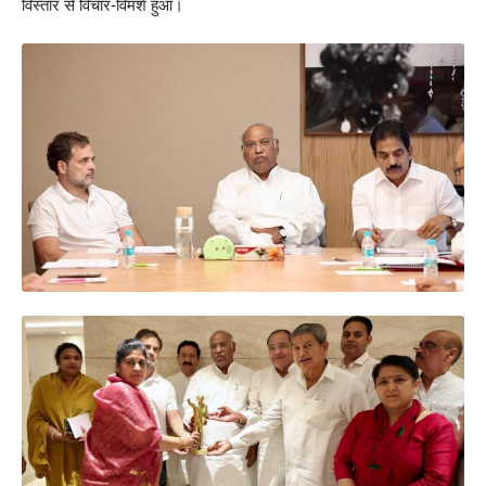
विस्तार से विचार-विमर्श हुआ।