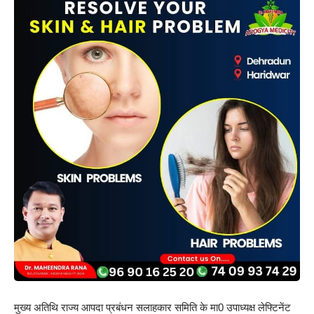
मुख्य अतिथि राज्य आपदा प्रबंधन सलाहकार समिति के मा0 उपाध्यक्ष लेफ्टिनेंट