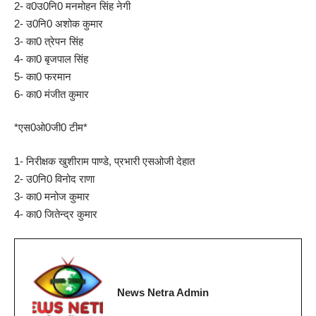
2- व0उ0नि0 मनमोहन सिंह नेगी
2- उ0नि0 अशोक कुमार
3- का0 त्रेपन सिंह
4- का0 बृजपाल सिंह
5- का0 फरमान
6- का0 मंजीत कुमार
*एस0ओ0जी0 टीम*
1- निरीक्षक खुशीराम पाण्डे, प्रभारी एसओजी देहात
2- उ0नि0 विनोद राणा
3- का0 मनोज कुमार
4- का0 जितेन्द्र कुमार
News Netra Admin