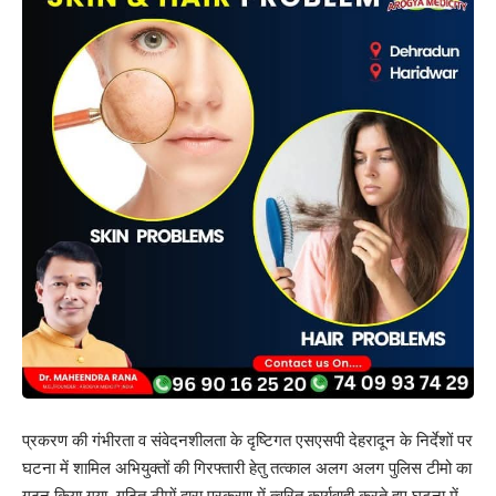
प्रकरण की गंभीरता व संवेदनशीलता के दृष्टिगत एसएसपी देहरादून के निर्देशों पर
घटना में शामिल अभियुक्तों की गिरफ्तारी हेतु तत्काल अलग अलग पुलिस टीमो का
गठन किया गया, गठित टीमों द्वारा प्रकरण में त्वरित कार्यवाही करते हुए घटना में