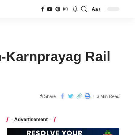
Aa
kesh-Karnprayag Rail
Share
3 Min Read
– Advertisement –