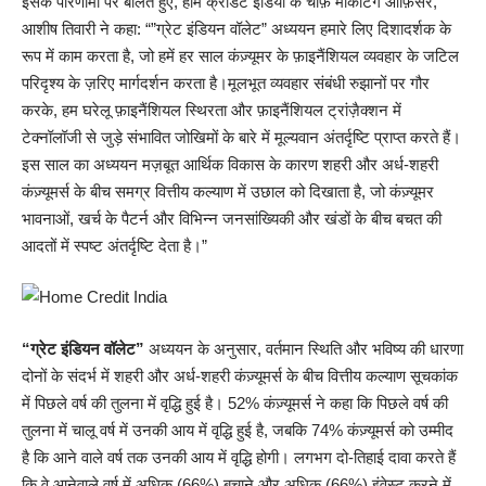
इसके परिणामों पर बोलते हुए, होम क्रेडिट इंडिया के चीफ़ मार्केटिंग ऑफ़िसर,
आशीष तिवारी ने कहा: “”ग्रेट इंडियन वॉलेट” अध्ययन हमारे लिए दिशादर्शक के
रूप में काम करता है, जो हमें हर साल कंज़्यूमर के फ़ाइनैंशियल व्यवहार के जटिल
परिदृश्य के ज़रिए मार्गदर्शन करता है।मूलभूत व्यवहार संबंधी रुझानों पर गौर
करके, हम घरेलू फ़ाइनैंशियल स्थिरता और फ़ाइनैंशियल ट्रांज़ैक्शन में
टेक्नॉलॉजी से जुड़े संभावित जोखिमों के बारे में मूल्यवान अंतर्दृष्टि प्राप्त करते हैं।
इस साल का अध्ययन मज़बूत आर्थिक विकास के कारण शहरी और अर्ध-शहरी
कंज़्यूमर्स के बीच समग्र वित्तीय कल्याण में उछाल को दिखाता है, जो कंज़्यूमर
भावनाओं, खर्च के पैटर्न और विभिन्न जनसांख्यिकी और खंडों के बीच बचत की
आदतों में स्पष्ट अंतर्दृष्टि देता है।”
“ग्रेट इंडियन वॉलेट”
अध्ययन के अनुसार, वर्तमान स्थिति और भविष्य की धारणा
दोनों के संदर्भ में शहरी और अर्ध-शहरी कंज़्यूमर्स के बीच वित्तीय कल्याण सूचकांक
में पिछले वर्ष की तुलना में वृद्धि हुई है। 52% कंज़्यूमर्स ने कहा कि पिछले वर्ष की
तुलना में चालू वर्ष में उनकी आय में वृद्धि हुई है, जबकि 74% कंज़्यूमर्स को उम्मीद
है कि आने वाले वर्ष तक उनकी आय में वृद्धि होगी। लगभग दो-तिहाई दावा करते हैं
कि वे आनेवाले वर्ष में अधिक (66%) बचाने और अधिक (66%) इंवेस्ट करने में