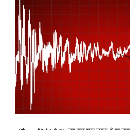
Big breaking :-सुबह-सुबह दहला गढ़वाल, दो बार महस